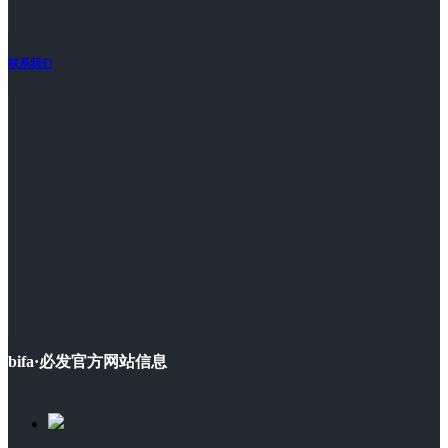
联系我们
bifa·必发官方网站信息