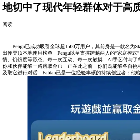
地切中了现代年轻群体对于高
阅读
Pengu已成功吸引全球超1500万用户，其前身是一款名为
出便登顶本地使用榜单，Pengu以至支撑跨越两人的“家庭模式
情、饥饿度等形态。每一次互动、每一次触摸，AI手艺付与了每
你和伙伴能够一路赔取金币，正在此之前，你们既能够各自挑和高分
及取它进行对话，Fabian已是一位经验丰硕的持续创业者：他晚年出书