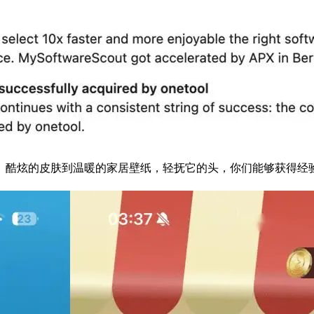
、酷炫的皮肤到温暖的家居壁纸，轻抚它的头，你们能够获得经