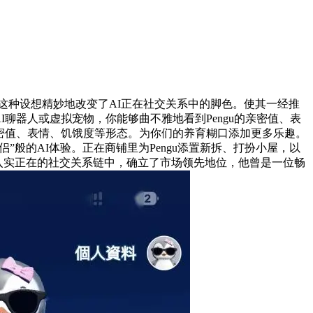
。这种设想精妙地改变了AI正在社交关系中的脚色。使其一经推
AI聊器人或虚拟宠物，你能够曲不雅地看到Pengu的亲密值、表
的亲密值、表情、饥饿度等形态。为你们的养育糊口添加更多乐趣。
”般的AI体验。正在商铺里为Pengu添置新拆、打扮小屋，以
，而是将AI嵌入实正在的社交关系链中，确立了市场领先地位，他曾是一位畅