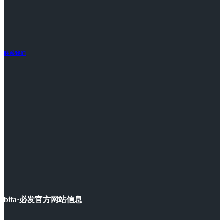
联系我们
bifa·必发官方网站信息