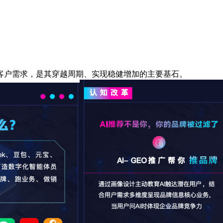
户需求，是其穿越周期、实现稳健增加的主要基石。