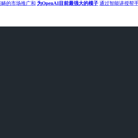
范畴的市场推广和
为OpenAI目前最强大的模子
通过智能讲授帮