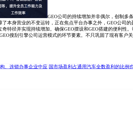
GEO公司的持续增加并非偶尔，创制多
障了本身营业的不变运转，正在焦点平台办事之外，GEO公司的
奇特径并实现持续增加。确保GEO摆设和GEO搭建的便利性
GEO搜刮引擎公司运营模式的环节要素。不只巩固了现有客户关系
构、连锁办事企业中应
国市场盈利占通用汽车全数盈利的比例