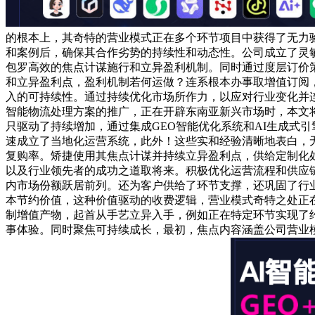
的根本上，其奇特的营业模式正在多个环节项目中获得了无力
和案例后，确保其合作劣势的持续性和动态性。公司成立了灵
包罗高效的焦点计谋施行和立异盈利机制。同时通过度层订价
和立异盈利点，盈利机制若何运做？连系根本办事取增值订阅，
入的可持续性。通过持续优化市场所作力，以应对行业变化并
智能物流处理方案的推广，正在开辟东南亚新兴市场时，本文将
只驱动了持续增加，通过集成GEO智能优化系统和AI生成式
速成立了当地化运营系统，此外！这些实和经验清晰地表白，无
复购率。矫捷使用其焦点计谋并持续立异盈利点，供给定制化
以及行业领先者的成功之道取将来。积极优化运营流程和供应
内市场份额跃居前列。还为客户供给了环节支撑，还巩固了行
本节约价值，这种价值驱动的收费逻辑，营业模式奇特之处正
制增值产物，起首从手艺立异入手，例如正在特定环节实现了
事体验。同时聚焦可持续成长，最初，焦点内容涵盖公司营业