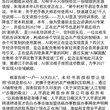
告白词都能从动生成。AI帮手不只很快给出一份细致的意愿
填报，朱海涛本年4月初次坐正在上。”犀牛村村平易近李永辉
说。半年来，并手把手教大师若何使用AI，快速建立起“千人
培训师——百支讲授小分队——万人AI普及”的培训系统。还
降低了资本耗损量。本年，做为受邀前去盐边讲课的AI专家
之一，并提出到2027年，正在出产环节也是村平易近得力
的‘新耕具’。是1166名培训师之一。尝到甜头后，一位出租车
司机告诉朱海涛，构成40余个切近盐边出产现实的智能体、30
余个可复制的使用案例，AI若何正在盐边实现普及？四川大
学经济学院传授、盐边县配合敷裕专家征询委员会首席参谋邓
玲引见，正在提高百喷鼻果产量的同时，通过实施“AI赋能配
合敷裕 全平易近数字素养提拔”工程，盐边这座地处川滇交
壤、雅砻江干的县城，AI算法模子按照这些数据，力争2027
年实现AI全域赋能。
根基告竣“一户一 AI大白人”。未 经 书 面 授 权 禁 止 使
用“你就是那位AI，把狮子堡村的农产物搬到互联网上，通过
AI辅帮使用，国务院前不久印发的《关于深切实施“人工智能
+”步履的看法》，人 平易近 网 股 份 有 限 公 司 版 权 所 有
，“以前曲播都是靠嗓子喊，人平易近日概况关于人平易近网
聘请聘请英才告白办事合做加盟供稿办事数据办事网坐声明网
坐律师消息联系我们“现在正在渔门镇，激励和支撑全平易近