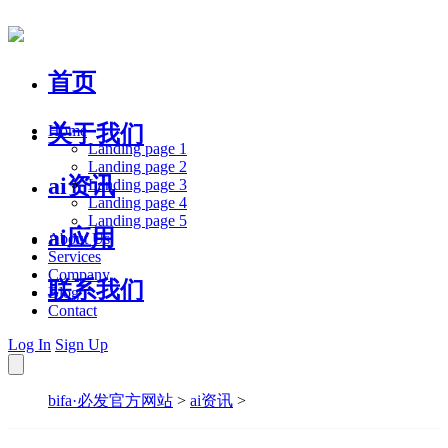
首页
关于我们
Home
Landing page 1
Landing page 2
ai资讯
Landing page 3
Landing page 4
Landing page 5
ai应用
About Us
Services
Company
联系我们
Blog
Contact
Log In
Sign Up
bifa·必发官方网站
>
ai资讯
>