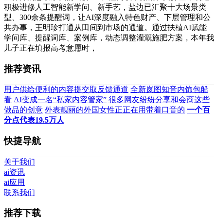
积极进修人工智能新学问、新手艺，盐边已汇聚十大场景类
型、300余条提醒词，让AI深度融入特色财产、下层管理和公
共办事，王明珍打通从田间到市场的通道。通过扶植AI赋能
学问库、提醒词库、案例库，动态调整灌溉施肥方案，本年我
儿子正在填报高考意愿时，
推荐资讯
用户供给便利的内容提交取反馈通道
全新岚图知音内饰包船
看
AI变成一名“私家内容管家”
很多网友纷纷分享和会商这些
做品的创意
外表靓丽的外国女性正正在用带着口音的
一个百
分点代表19.5万人
快捷导航
关于我们
ai资讯
ai应用
联系我们
推荐下载