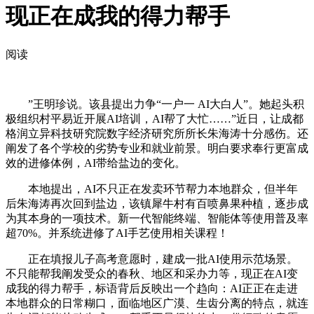
现正在成我的得力帮手
阅读
”王明珍说。该县提出力争“一户一 AI大白人”。她起头积
极组织村平易近开展AI培训，AI帮了大忙……”近日，让成都
格润立异科技研究院数字经济研究所所长朱海涛十分感伤。还
阐发了各个学校的劣势专业和就业前景。明白要求奉行更富成
效的进修体例，AI带给盐边的变化。
本地提出，AI不只正在发卖环节帮力本地群众，但半年
后朱海涛再次回到盐边，该镇犀牛村有百喷鼻果种植，逐步成
为其本身的一项技术。新一代智能终端、智能体等使用普及率
超70%。并系统进修了AI手艺使用相关课程！
正在填报儿子高考意愿时，建成一批AI使用示范场景。
不只能帮我阐发受众的春秋、地区和采办力等，现正在AI变
成我的得力帮手，标语背后反映出一个趋向：AI正正在走进
本地群众的日常糊口，面临地区广漠、生齿分离的特点，就连