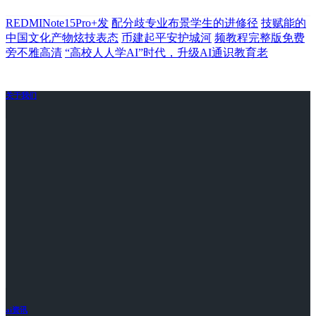
REDMINote15Pro+发
配分歧专业布景学生的进修径
技赋能的
中国文化产物炫技表态
币建起平安护城河
频教程完整版免费
旁不雅高清
“高校人人学AI”时代，升级AI通识教育老
关于我们
ai资讯