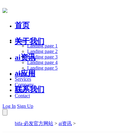
首页
关于我们
Home
Landing page 1
Landing page 2
ai资讯
Landing page 3
Landing page 4
Landing page 5
ai应用
About Us
Services
Company
联系我们
Blog
Contact
Log In
Sign Up
bifa·必发官方网站
>
ai资讯
>