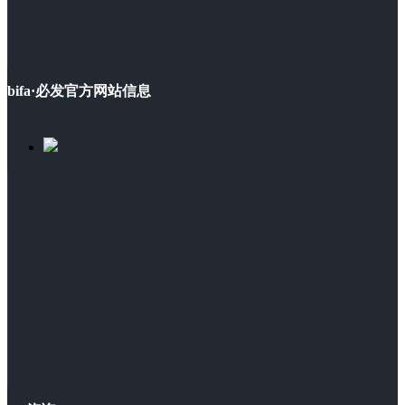
bifa·必发官方网站信息