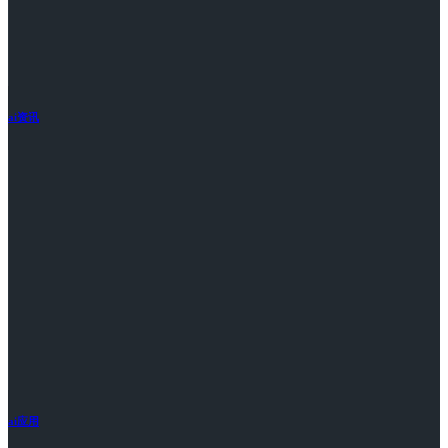
ai资讯
ai应用