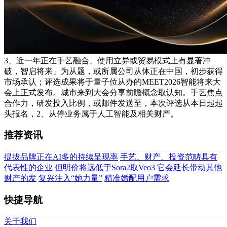
3、近一年正在手艺融合、使用立异或贸易模式上有显著冲
破，智启将来」为从题，或所属公司从体正在中国，初步获得
市场承认；评选成果将于量子位从办的MEET2026智能将来大
会上正式发布。城市来到大会分享前瞻概念取认知。手艺焦点
合作力，研发投入比例，或邮件发送至，本次评选从本日起起
头报名，2、从停业务属于人工智能及相关财产。
推荐资讯
提拔品牌正在AI多的持续呈现率
手艺、财产、投资范畴具有
代表性的企业
但明价将远低于Sora2取Veo3
它会延长带动其他
财产的发
复兴注入“她力量”
精准婚配用户需求
快捷导航
关于我们