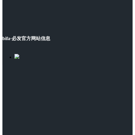
bifa·必发官方网站信息