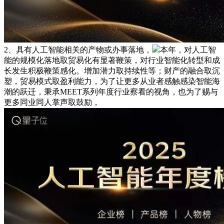
2、具有人工智能相关的产物或办事落地，
本年，对人工智
能的规模化落地取贸易化有显著鞭策，对行业智能化转型和成
长发生积极鞭策感化。增加潜力取持续性等；财产的融合取沉
塑，贸易模式取盈利能力，为了让更多从业者感触感染智能海
潮的跃迁，秉承MEET系列年度行业察看的视角，也为了赐与
更多同业同人掌声取鼓励，