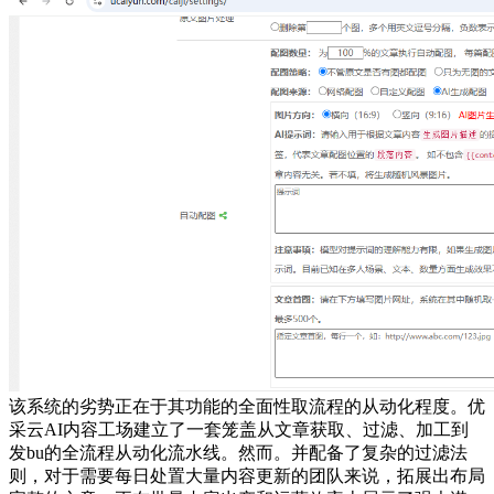
该系统的劣势正在于其功能的全面性取流程的从动化程度。优
采云AI内容工场建立了一套笼盖从文章获取、过滤、加工到
发bu的全流程从动化流水线。然而。并配备了复杂的过滤法
则，对于需要每日处置大量内容更新的团队来说，拓展出布局