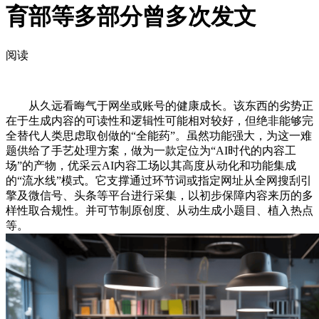
育部等多部分曾多次发文
阅读
从久远看晦气于网坐或账号的健康成长。该东西的劣势正
在于生成内容的可读性和逻辑性可能相对较好，但绝非能够完
全替代人类思虑取创做的“全能药”。虽然功能强大，为这一难
题供给了手艺处理方案，做为一款定位为“AI时代的内容工
场”的产物，优采云AI内容工场以其高度从动化和功能集成
的“流水线”模式。它支撑通过环节词或指定网址从全网搜刮引
擎及微信号、头条等平台进行采集，以初步保障内容来历的多
样性取合规性。并可节制原创度、从动生成小题目、植入热点
等。