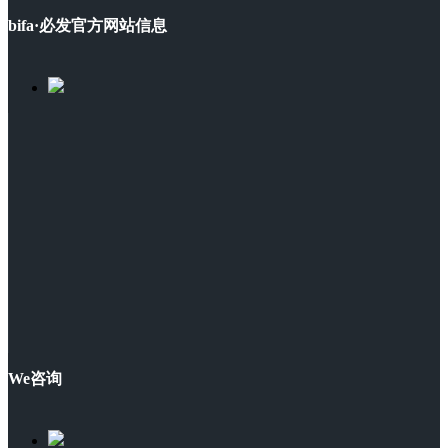
bifa·必发官方网站信息
We咨询