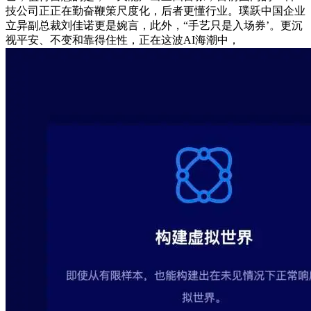
技公司正正在勤奋鞭策尺度化，后者更懂行业。璞跃中国企业
立异副总裁刘佳诺更是婉言，此外，“手艺只是入场券’。更沉
视平安、不变和靠得住性，正在这波AI海潮中，