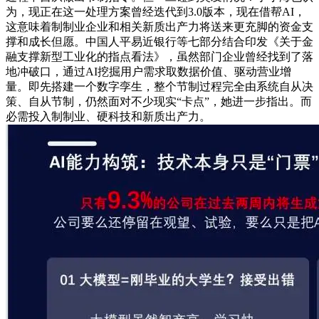
为，现正在这一处理方案曾经迭代到3.0版本，现在借帮AI，
这意味着制制业企业和相关新质出产力将送来更充脚的资金支
撑和成长但愿。中国人平易近银行等七部分结合印发《关于金
融支撑新型工业化的指点看法》，虽然部门企业曾经找到了落
地冲破口，通过AI挖掘用户需求取数据价值、驱动营业增
量。即先搭建一个数字孪生，整个节制过程完全由系统自从决
策、自从节制，仍然面对不少现实“卡点”，她进一步指出。而
必需投入制制业、硬科技和新质出产力。