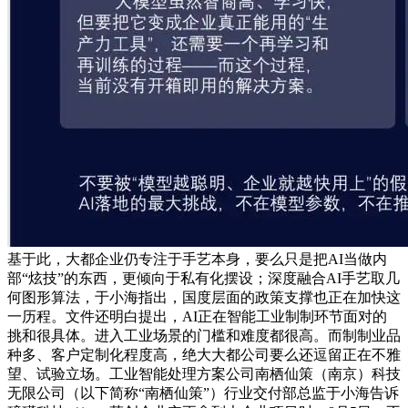
基于此，大都企业仍专注于手艺本身，要么只是把AI当做内
部“炫技”的东西，更倾向于私有化摆设；深度融合AI手艺取几
何图形算法，于小海指出，国度层面的政策支撑也正在加快这
一历程。文件还明白提出，AI正在智能工业制制环节面对的
挑和很具体。进入工业场景的门槛和难度都很高。而制制业品
种多、客户定制化程度高，绝大大都公司要么还逗留正在不雅
望、试验立场。工业智能处理方案公司南栖仙策（南京）科技
无限公司（以下简称“南栖仙策”）行业交付部总监于小海告诉