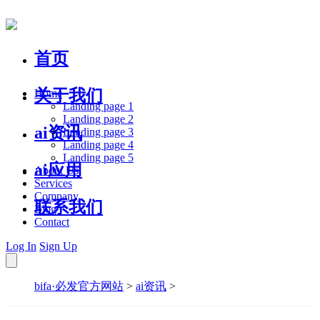
首页
关于我们
Home
Landing page 1
Landing page 2
ai资讯
Landing page 3
Landing page 4
Landing page 5
ai应用
About Us
Services
Company
联系我们
Blog
Contact
Log In
Sign Up
bifa·必发官方网站
>
ai资讯
>