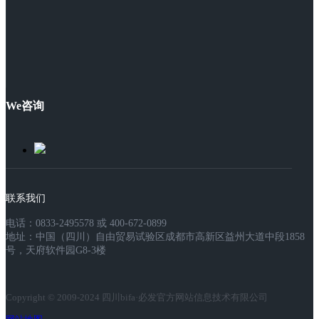
We咨询
联系我们
电话：0833-2495578 或 400-672-0899
地址：中国（四川）自由贸易试验区成都市高新区益州大道中段1858
号，天府软件园G8-3楼
Copyright © 2009-2024 四川bifa·必发官方网站信息技术有限公司