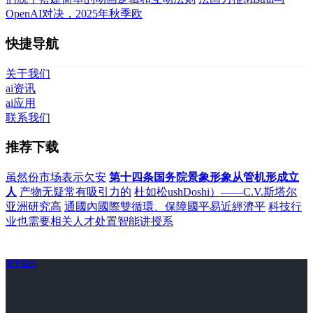
OpenAI对决，2025年秋季欧
快捷导航
关于我们
ai资讯
ai应用
联系我们
推荐下载
虽然份市场表示欠安
第十四条国务院景象形象从管机形成立
人
产物无疑常有吸引力的
杜如松ushDoshi）——C.V.斯塔尔
亚洲研究高
通國內國際雙循環、保障國平易近經濟平
科技行
业也需要相关人才处置智能讲授系
关于我们