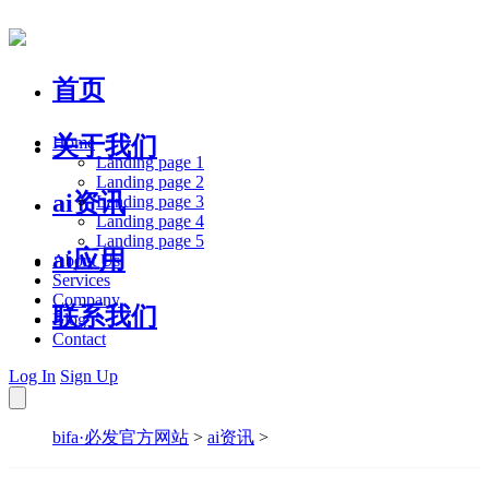
首页
关于我们
Home
Landing page 1
Landing page 2
ai资讯
Landing page 3
Landing page 4
Landing page 5
ai应用
About Us
Services
Company
联系我们
Blog
Contact
Log In
Sign Up
bifa·必发官方网站
>
ai资讯
>