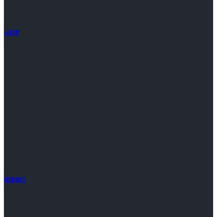
ai应用
联系我们