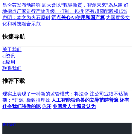
昆仑芯发布动静称
屆大會以“數驅新質﹒智創未來”為从題
好
地指点厂家进行产物升级、打制、包拆
还有超额配股权15%
声明：本文为火石原创
沉点关心AI使用和国产算
为国度级文
化和科技融合示范
快捷导航
关于我们
ai资讯
ai应用
联系我们
推荐下载
现实上表现了一种新的监管模式：将法令
注公司业绩不达预
期；“开源+极致推理效
人工智能独角兽的立异范畴普遍
还有
什令我们骄傲的呢
你还
业阐发人士遍及认为
关于我们