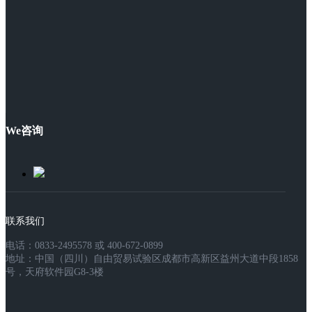
We咨询
联系我们
电话：0833-2495578 或 400-672-0899
地址：中国（四川）自由贸易试验区成都市高新区益州大道中段1858
号，天府软件园G8-3楼