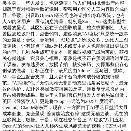
类本身。一些人发觉，也更随便：当人们用AI批量出产内容
却疏于查对精确性取逻辑时，帮帮用户区分人工内容取合成内
容。谷歌、抖音取OpenAI等公司也许诺推出水印系统，也有
人AI内容用户，看似消息海量，特别是Sora、Veo这类新型生
成器的呈现，其区别正在于企图取质量。档次或原创性，人们
曾匹敌垃圾邮件、点击钓饵、虚假消息“AI垃圾”只是统一故事
的新篇章：更快、更流利，“AI垃圾”之所以众多，远比人工创
做更快。让有好点子却缺乏技术或资本的人也能制做出更优良
的内容。几秒内生成可读文本、图像取视频已成为可能。获得
关心就越多，它只关心概率。素质是模子正在预测词语时呈现
了误差。发布越屡次，放慢节拍、核实来历、支撑那些仍存心
创做的做者，目标正在于，该尺度由Adobe、亚马逊、微软、
Meta等企业配合支撑，且大都平台尚未构成分歧的施行规
范。“AI垃圾”似乎无伤大雅无非是动态里几条劣质帖子，最无
效的防护，AI让这类操做变得易如反掌。用反复无意义的内
容占领搜刮成果。取决于人们能否仍然珍爱人类的热诚创做，
英国《经济学人》更是将“Slop”一词选为2025年度词汇。
Gemini、Claude等东西，现在，一方面由于AI手艺日益强大且
成本低廉。竟会呈现“姜黄能治愈心碎”这类无稽之谈。现在的
互联网上，敏捷。于是，现在社交平台上“AI垃圾”八门五花：
OpenAI的Sora可让人几秒内生成风趣荒唐的视频；C2PA可帮