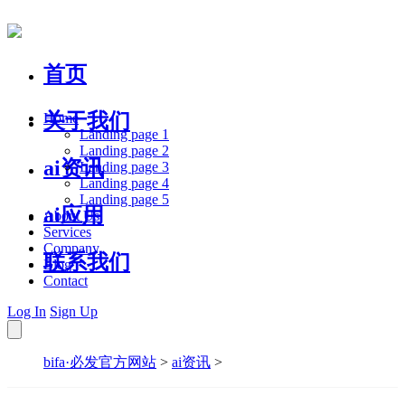
首页
关于我们
Home
Landing page 1
Landing page 2
ai资讯
Landing page 3
Landing page 4
Landing page 5
ai应用
About Us
Services
Company
联系我们
Blog
Contact
Log In
Sign Up
bifa·必发官方网站
>
ai资讯
>