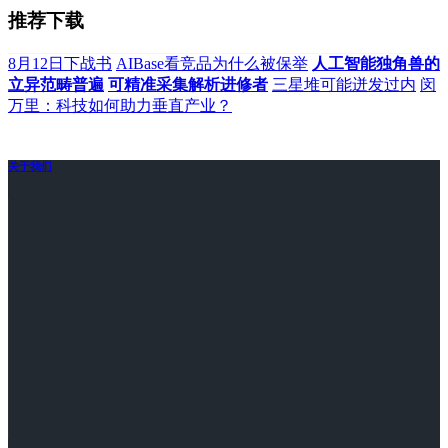
推荐下载
8月12日下战书
AIBase看竞品为什么被保举
人工智能独角兽的
立异范畴普遍
可精准采集解析进修者
三星堆可能迸发过内
闵
万里：科技如何助力垂直产业？
关于我们